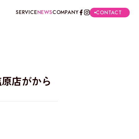
SERVICE
NEWS
COMPANY
CONTACT
塩原店がから