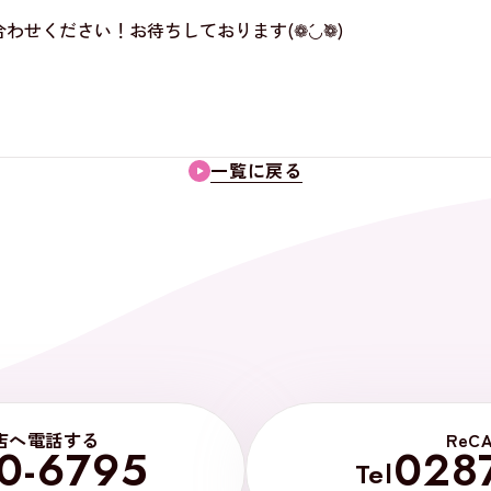
せください！お待ちしております(❁´◡`❁)
一覧に戻る
店へ電話する
ReC
0-6795
028
Tel