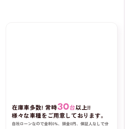
不安、お子様連れでの来店を迷われている...といった方もご安
心ください。
女性スタッフ在籍、キッズスペースもご用意しております！
30
在庫車多数! 常時
台
以上!!
様々な車種をご用意しております。
自社ローンなので金利0%、頭金0円、保証人なしで分