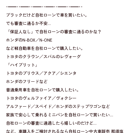
･━━･･━━･･━━･･━━･･━━･･━━･･
ブラックだけど自社ローンで車を買いたい。
でも審査に通るか不安…
「保証人なし」で自社ローンの審査に通るのかな？
ホンダのN-BOX／N-ONE
など軽自動車を自社ローンで購入したい。
トヨタのクラウン／スバルのレヴォーグ
「ハイブリット」
トヨタのプリウス／アクア／シエンタ
ホンダのフリードなど
普通乗用車を自社ローンで購入したい。
トヨタのヴェルファイア／ヴォクシー
アルファード／スペイド／ホンダのステップワゴンなど
家族で安心して乗れるミニバンを自社ローンで買いたい…
自社ローンの審査に通過したら嬉しいのだけど…
など、車購入をご検討されるなら自社ローン中古車販売 那須塩