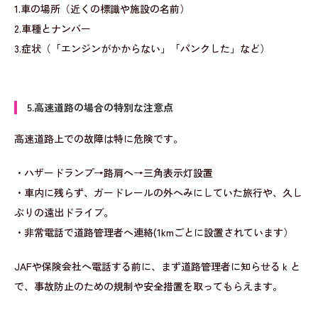
1.車の場所（近くの標識や施設の名前）
2.車種とナンバー
3.症状（「エンジンがかからない」「パンクした」など）
5.高速道路の場合の特別な注意点
高速道路上での故障は特に危険です。
・ハザードランプ→路肩へ→三角表示灯設置
・車内に残らず、ガードレールの外へみにしていた旅行や、久し
ぶりの遠出ドライブ。
・非常電話で道路管理者へ連絡(1kmごとに設置されています）
JAFや保険会社へ電話する前に、まず道路管理者に知らせるｋと
で、事故防止のための規制や安全措置を取ってもらえます。