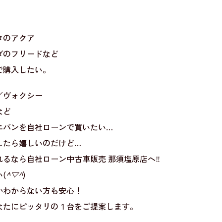
タのアクア
ダのフリードなど
で購入したい。
／ヴォクシー
など
ニバンを自社ローンで買いたい…
したら嬉しいのだけど…
るなら自社ローン中古車販売 那須塩原店へ‼
(
^▽^
)
かわからない方も安心！
なたにピッタリの１台をご提案します。