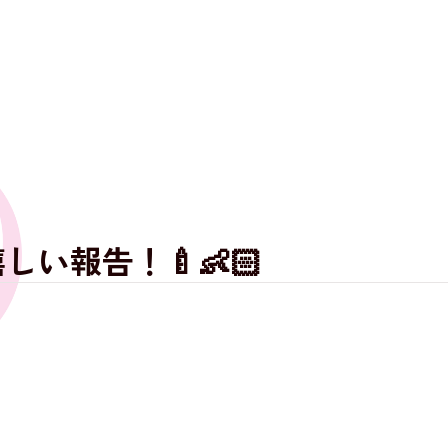
い報告！🍼👶🏻