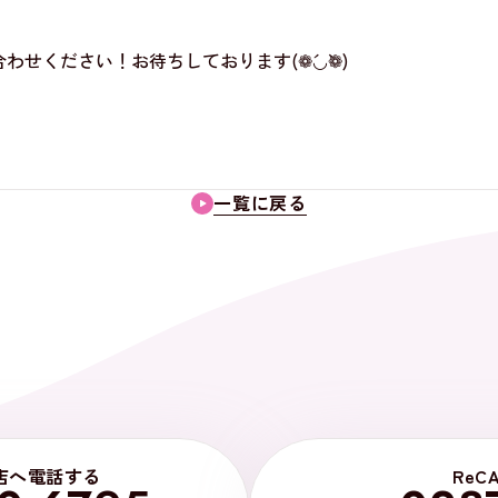
せください！お待ちしております(❁´◡`❁)
一覧に戻る
店へ電話する
ReC