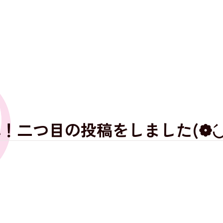
二弾！二つ目の投稿をしました(❁´◡`