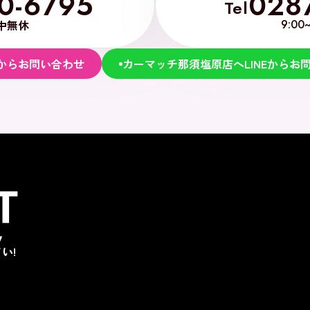
0-6795
028
Tel
中無休
9:00
からお問い合わせ
カーマッチ那須塩原店へLINEからお
い!