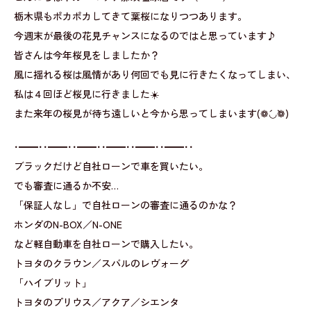
栃木県もポカポカしてきて葉桜になりつつあります。
今週末が最後の花見チャンスになるのではと思っています♪
皆さんは今年桜見をしましたか？
風に揺れる桜は風情があり何回でも見に行きたくなってしまい、
私は４回ほど桜見に行きました☀️
また来年の桜見が待ち遠しいと今から思ってしまいます(❁´◡`❁)
･━━･･━━･･━━･･━━･･━━･･━━･･
ブラックだけど自社ローンで車を買いたい。
でも審査に通るか不安…
「保証人なし」で自社ローンの審査に通るのかな？
ホンダのN-BOX／N-ONE
など軽自動車を自社ローンで購入したい。
トヨタのクラウン／スバルのレヴォーグ
「ハイブリット」
トヨタのプリウス／アクア／シエンタ