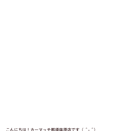
こんにちは！カーマッチ那須塩原店です（
＾-＾
）