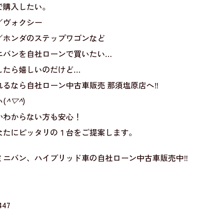
で購入したい。
／ヴォクシー
／ホンダのステップワゴンなど
ニバンを自社ローンで買いたい…
したら嬉しいのだけど…
るなら自社ローン中古車販売 那須塩原店へ‼
(
^▽^
)
かわからない方も安心！
なたにピッタリの１台をご提案します。
ミニバン、ハイブリッド車の自社ローン中古車販売中‼
47