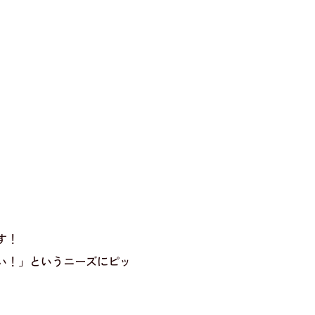
！
す！
い！」というニーズにピッ