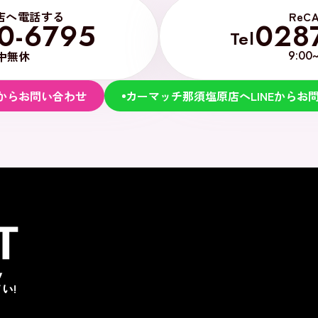
店へ電話する
ReC
0-6795
028
Tel
中無休
9:00
からお問い合わせ
カーマッチ那須塩原店へLINEからお
い!