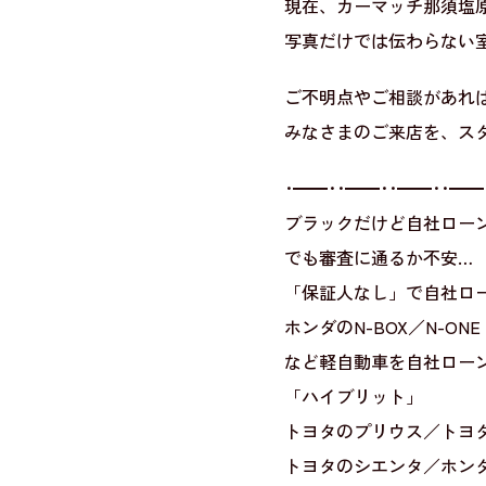
現在、カーマッチ那須塩
写真だけでは伝わらない
ご不明点やご相談があれ
みなさまのご来店を、ス
･━━･･━━･･━━･･━━
ブラックだけど自社ロー
でも審査に通るか不安…
「保証人なし」で自社ロ
ホンダのN-BOX／N-ONE
など軽自動車を自社ロー
「ハイブリット」
トヨタのプリウス／トヨ
トヨタのシエンタ／ホン